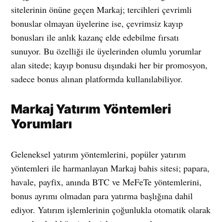
sitelerinin önüne geçen Markaj; tercihleri çevrimli
bonuslar olmayan üyelerine ise, çevrimsiz kayıp
bonusları ile anlık kazanç elde edebilme fırsatı
sunuyor. Bu özelliği ile üyelerinden olumlu yorumlar
alan sitede; kayıp bonusu dışındaki her bir promosyon,
sadece bonus alınan platformda kullanılabiliyor.
Markaj Yatırım Yöntemleri
Yorumları
Geleneksel yatırım yöntemlerini, popüler yatırım
yöntemleri ile harmanlayan Markaj bahis sitesi; papara,
havale, payfix, anında BTC ve MeFeTe yöntemlerini,
bonus ayrımı olmadan para yatırma başlığına dahil
ediyor. Yatırım işlemlerinin çoğunlukla otomatik olarak