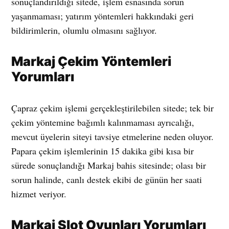
sonuçlandırıldığı sitede, işlem esnasında sorun
yaşanmaması; yatırım yöntemleri hakkındaki geri
bildirimlerin, olumlu olmasını sağlıyor.
Markaj Çekim Yöntemleri
Yorumları
Çapraz çekim işlemi gerçekleştirilebilen sitede; tek bir
çekim yöntemine bağımlı kalınmaması ayrıcalığı,
mevcut üyelerin siteyi tavsiye etmelerine neden oluyor.
Papara çekim işlemlerinin 15 dakika gibi kısa bir
sürede sonuçlandığı Markaj bahis sitesinde; olası bir
sorun halinde, canlı destek ekibi de günün her saati
hizmet veriyor.
Markaj Slot Oyunları Yorumları