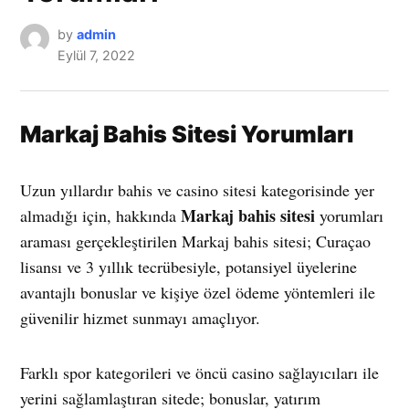
by
admin
Eylül 7, 2022
Markaj Bahis Sitesi Yorumları
Uzun yıllardır bahis ve casino sitesi kategorisinde yer
Markaj bahis sitesi
almadığı için, hakkında
yorumları
araması gerçekleştirilen Markaj bahis sitesi; Curaçao
lisansı ve 3 yıllık tecrübesiyle, potansiyel üyelerine
avantajlı bonuslar ve kişiye özel ödeme yöntemleri ile
güvenilir hizmet sunmayı amaçlıyor.
Farklı spor kategorileri ve öncü casino sağlayıcıları ile
yerini sağlamlaştıran sitede; bonuslar, yatırım